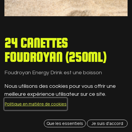
24 CANETTES
FOUDROYAN (250ML)
Foudroyan Energy Drink est une boisson
énergisante 100% française. Moins sucrée et
Nous utilisons des cookies pour vous offrir une
moins calorique que les boissons classiques, elle
meilleure expérience utilisateur sur ce site.
offre un vrai coup de boost grâce à la caféine, la
Politique en matière de cookies
taurine et les vitamines B. Son goût est doux et
moins gazeux, pour une expérience agréable à
chaque gorgée. Idéale pour soutenir vos efforts
Que les essentiels
Je suis d'accord
sportifs, vos longues journées ou vos soirées